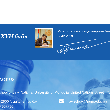
Монгол Улсын Хөдөлмөрийн баат
 ХҮН байх
Б.ЧИМИД
ACT US
chool of Law, National University of Mongolia, United Nations Street-1
12600 /сургалтын алба/
lawschool@num.edu.mn
7307730