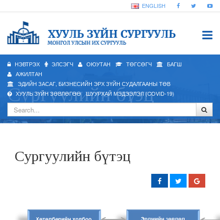
ENGLISH
НЭВТРЭХ
ЭЛСЭГЧ
ОЮУТАН
ТӨГСӨГЧ
БАГШ
АЖИЛТАН
ЭДИЙН ЗАСАГ, БИЗНЕСИЙН ЭРХ ЗҮЙН СУДАЛГААНЫ ТӨВ
Сургуулийн бүтэц
ХУУЛЬ ЗҮЙН ЗӨВЛӨГӨӨ
ШУУРХАЙ МЭДЭЭЛЭЛ (COVID-19)
Сургуулийн бүтэц