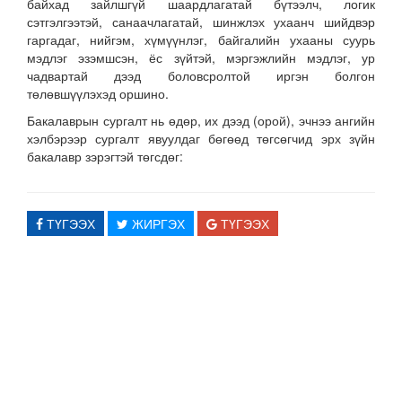
байхад зайлшгүй шаардлагатай бүтээлч, логик
сэтгэлгээтэй, санаачлагатай, шинжлэх ухаанч шийдвэр
гаргадаг, нийгэм, хүмүүнлэг, байгалийн ухааны суурь
мэдлэг эзэмшсэн, ёс зүйтэй, мэргэжлийн мэдлэг, ур
чадвартай дээд боловсролтой иргэн болгон
төлөвшүүлэхэд оршино.
Бакалаврын сургалт нь өдөр, их дээд (орой), эчнээ ангийн
хэлбэрээр сургалт явуулдаг бөгөөд төгсөгчид эрх зүйн
бакалавр зэрэгтэй төгсдөг:
ТҮГЭЭХ
ЖИРГЭХ
ТҮГЭЭХ