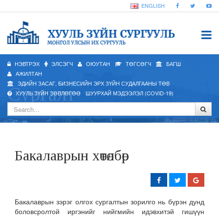
ENGLISH
НЭВТРЭХ
ЭЛСЭГЧ
ОЮУТАН
ТӨГСӨГЧ
БАГШ
АЖИЛТАН
ЭДИЙН ЗАСАГ, БИЗНЕСИЙН ЭРХ ЗҮЙН СУДАЛГААНЫ ТӨВ
Сургалт
ХУУЛЬ ЗҮЙН ЗӨВЛӨГӨӨ
ШУУРХАЙ МЭДЭЭЛЭЛ (COVID-19)
Бакалаврын хөтөлбөр
Бакалаврын зэрэг олгох сургалтын зорилго нь бүрэн дунд
боловсролтой иргэнийг нийгмийн идэвхитэй гишүүн