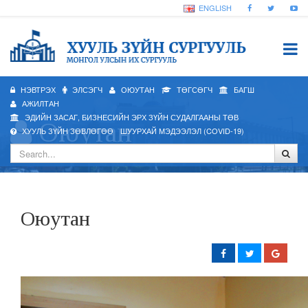
ENGLISH
НЭВТРЭХ
ЭЛСЭГЧ
ОЮУТАН
ТӨГСӨГЧ
БАГШ
АЖИЛТАН
ЭДИЙН ЗАСАГ, БИЗНЕСИЙН ЭРХ ЗҮЙН СУДАЛГААНЫ ТӨВ
Оюутан
ХУУЛЬ ЗҮЙН ЗӨВЛӨГӨӨ
ШУУРХАЙ МЭДЭЭЛЭЛ (COVID-19)
Оюутан