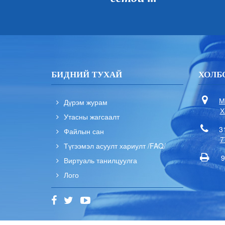
БИДНИЙ ТУХАЙ
ХОЛБ
М
Дүрэм журам
Х
Утасны жагсаалт
3
Файлын сан
7
Түгээмэл асуулт хариулт /FAQ/
9
Виртуаль танилцуулга
Лого