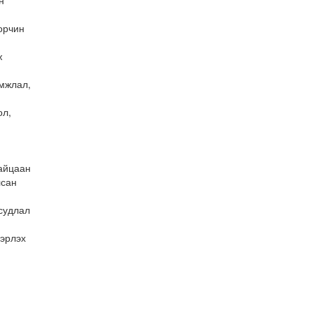
н
орчин
ж
мжлал,
ол,
айцаан
лсан
судлал
вэрлэх