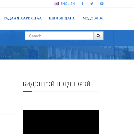
ENGLISH
ГАДААД ХАРИЛЦАА
ШИЛЭН ДАНС
МЭДЭЭЛЭЛ
БИДЭНТЭЙ НЭГДЭЭРЭЙ