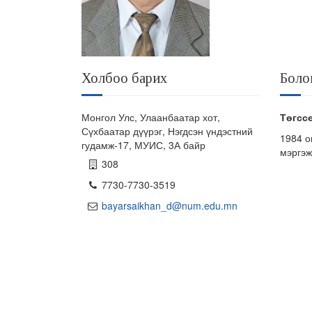
Холбоо барих
Боло
Монгол Улс, Улаанбаатар хот,
Төгсс
Сүхбаатар дүүрэг, Нэгдсэн үндэстний
1984 
гудамж-17, МУИС, 3А байр
мэргэж
308
7730-7730-3519
bayarsaikhan_d@num.edu.mn