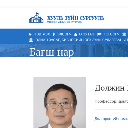
НЭВТРЭХ
ЭЛСЭГЧ
ОЮУТАН
ТӨГСӨГЧ
ЭДИЙН ЗАСАГ, БИЗНЕСИЙН ЭРХ ЗҮЙН СУДАЛГААНЫ 
Багш нар
Должин 
Профессор, докто
Дэлгэрэнгүй нам