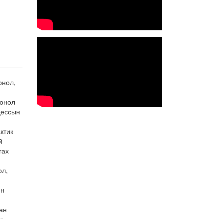
онол,
 онол
цессын
ктик
й
гах
ол,
йн
ан