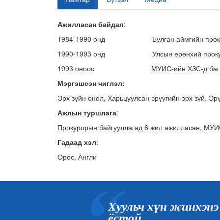
Ажилласан
байдал
:
1984-1990 онд Булган аймгийн прокур
1990-1993 онд Улсын ерөнхий прокуроры
1993 оноос МУИС-ийн ХЗС-д багш, дэд п
Мэргэшсэн
чиглэл
:
Эрх зүйн онол, Харьцуулсан эрүүгийн эрх зүй, Эр
Ажлын
туршлага
:
Прокурорын байгууллагад 6 жил ажилласан, МУИ
Гадаад
хэл
:
Орос, Англи
Хуульч хүн жинхэнэ
ёстой ...