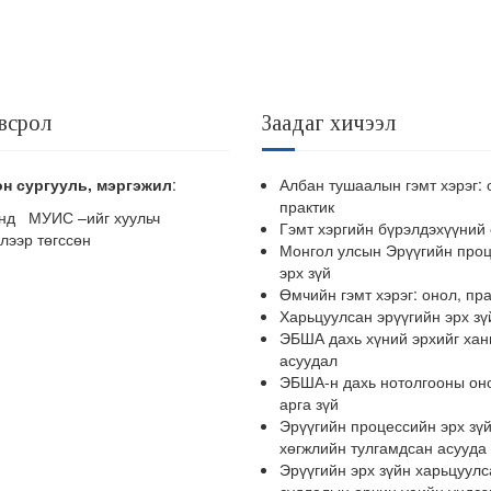
всрол
Заадаг хичээл
өн
сургууль
,
мэргэжил
:
Албан тушаалын гэмт хэрэг: 
практик
онд МУИС –ийг хуульч
Гэмт хэргийн бүрэлдэхүүний
лээр төгссөн
Монгол улсын Эрүүгийн про
эрх зүй
Өмчийн гэмт хэрэг: онол, пра
Харьцуулсан эрүүгийн эрх зү
ЭБША дахь хүний эрхийг хан
асуудал
ЭБША-н дахь нотолгооны он
арга зүй
Эрүүгийн процессийн эрх зү
хөгжлийн тулгамдсан асууда
Эрүүгийн эрх зүйн харьцуулс