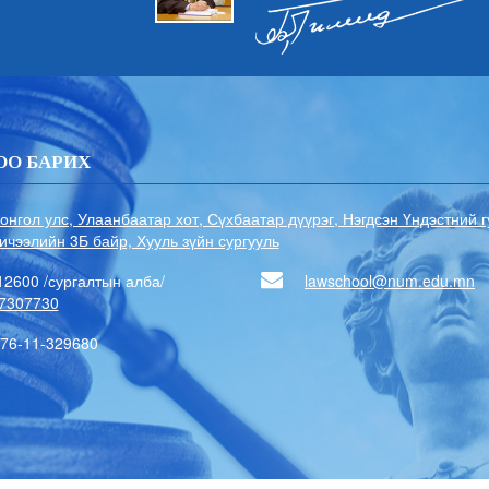
ОО БАРИХ
онгол улс, Улаанбаатар хот, Сүхбаатар дүүрэг, Нэгдсэн Үндэстний 
ичээлийн 3Б байр, Хууль зүйн сургууль
12600 /сургалтын алба/
lawschool@num.edu.mn
7307730
76-11-329680