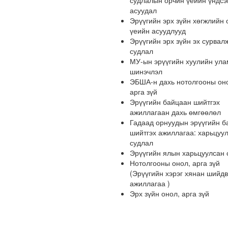
судлалын орчин үеийн үндсэ
асуудал
Эрүүгийн эрх зүйн хөгжлийн 
үеийн асуудлууд
Эрүүгийн эрх зүйн эх сурвал
судлал
МУ-ын эрүүгийн хуулийн ула
шинэчлэл
ЭБША-н дахь нотолгооны он
арга зүй
Эрүүгийн байцаан шийтгэх
ажиллагаан дахь өмгөөлөл
Гадаад орнуудын эрүүгийн б
шийтгэх ажиллагаа: харьцуу
судлал
Эрүүгийн ялын харьцуулсан 
Нотолгооны онол, арга зүй
(Эрүүгийн хэрэг хянан шийд
ажиллагаа )
Эрх зүйн онол, арга зүй