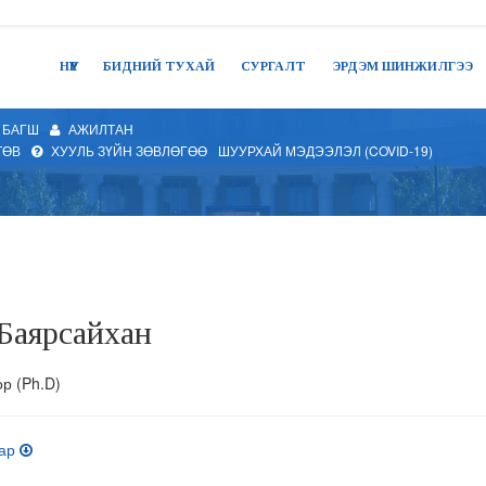
НҮҮР
БИДНИЙ ТУХАЙ
СУРГАЛТ
ЭРДЭМ ШИНЖИЛГЭЭ
БАГШ
АЖИЛТАН
ТӨВ
ХУУЛЬ ЗҮЙН ЗӨВЛӨГӨӨ
ШУУРХАЙ МЭДЭЭЛЭЛ (COVID-19)
Баярсайхан
р (Ph.D)
тар