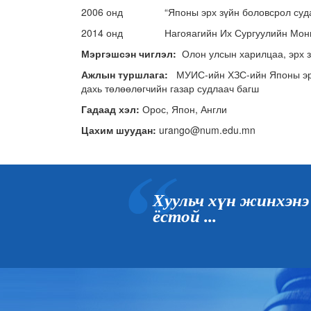
2006 онд “Японы эрх зүйн боловсрол судал
2014 онд Нагояагийн Их Сургуулийн Монгол 
Мэргэшсэн чиглэл:
Олон улсын харилцаа, эрх 
Ажлын туршлага:
МУИС-ийн ХЗС-ийн Японы эрх
дахь төлөөлөгчийн газар судлаач багш
Гадаад хэл:
Орос, Япон, Англи
Цахим шуудан:
urango@num.edu.mn
Хуульч хүн жинхэнэ
ёстой ...