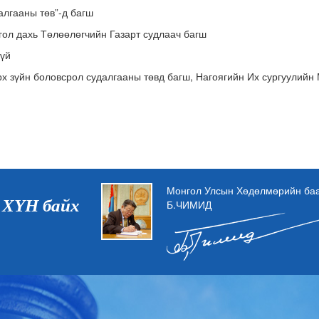
гааны төв”-д багш
дахь Төлөөлөгчийн Газарт судлаач багш
зүй
 зүйн боловсрол судалгааны төвд багш, Нагоягийн Их сургуулийн
Монгол Улсын Хөдөлмөрийн баат
 ХҮН байх
Б.ЧИМИД