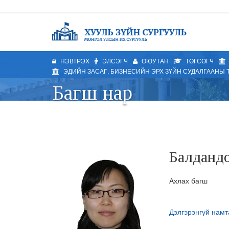
НЭВТРЭХ
ЭЛСЭГЧ
ОЮУТАН
ТӨГСӨГЧ
ЭДИЙН ЗАСАГ, БИЗНЕСИЙН ЭРХ ЗҮЙН СУДАЛГААНЫ 
Багш нар
Балданд
Ахлах багш
Дэлгэрэнгүй нам