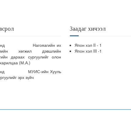
всрол
Заадаг хичээл
4 онд Нагояагийн их
Япон хэл II - 1
уулийн хөгжил дэвшлийн
Япон хэл III -1
лтийн дараах сургуулийг олон
харилцаа (М.А.)
 онд МУИС-ийн Хууль
ургуулийг эрх зүйч