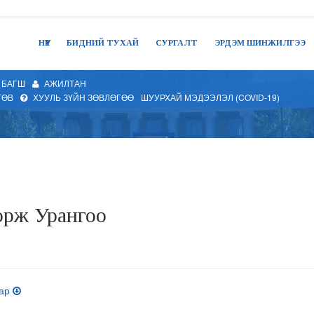
НҮҮР
БИДНИЙ ТУХАЙ
СУРГАЛТ
ЭРДЭМ ШИНЖИЛГЭЭ
БАГШ
АЖИЛТАН
ТӨВ
ХУУЛЬ ЗҮЙН ЗӨВЛӨГӨӨ
ШУУРХАЙ МЭДЭЭЛЭЛ (COVID-19)
орж Урангоо
тар