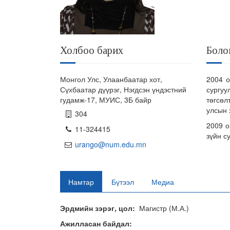
Холбоо барих
Боло
Монгол Улс, Улаанбаатар хот,
200
Сүхбаатар дүүрэг, Нэгдсэн үндэстний
сург
гудамж-17, МУИС, 3Б байр
төгсө
улсын 
304
2009
11-324415
зүйн с
urango@num.edu.mn
Намтар
Бүтээл
Медиа
Эрдмийн зэрэг, цол:
Магистр (М.А.)
Ажилласан байдал: