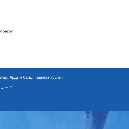
 Монгол
ар, Ардын багш, Гавьяат хуульч