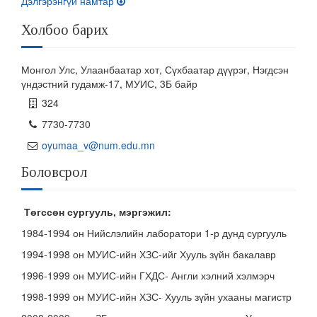
Дэлгэрэнгүй намтар
Холбоо барих
Монгол Улс, Улаанбаатар хот, Сүхбаатар дүүрэг, Нэгдсэн
үндэстний гудамж-17, МУИС, 3Б байр
324
7730-7730
oyumaa_v@num.edu.mn
Боловсрол
Төгссөн сургууль, мэргэжил:
1984-1994 он Нийслэлийн лаборатори 1-р дунд сургууль
1994-1998 он МУИС-ийн ХЗС-ийг Хууль зүйн бакалавр
1996-1999 он МУИС-ийн ГХДС- Англи хэлний хэлмэрч
1998-1999 он МУИС-ийн ХЗС- Хууль зүйн ухааны магистр