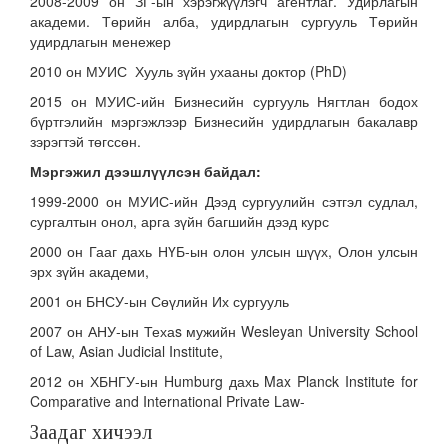
2008-2009 он ЗГ-ын хэрэгжүүлэгч агентлаг. Удирлагын
академи. Төрийн алба, удирдлагын сургууль Төрийн
удирдлагын менежер
2010 он МУИС Хууль зүйн ухааны доктор (PhD)
2015 он МУИС-ийн Бизнесийн сургууль Нягтлан бодох
бүртгэлийн мэргэжлээр Бизнесийн удирдлагын бакалавр
зэрэгтэй төгссөн.
Мэргэжил дээшлүүлсэн байдал:
1999-2000 он МУИС-ийн Дээд сургуулийн сэтгэл судлал,
сургалтын онол, арга зүйн багшийн дээд курс
2000 он Гааг дахь НҮБ-ын олон улсын шүүх, Олон улсын
эрх зүйн академи,
2001 он БНСУ-ын Сөүлийн Их сургууль
2007 он АНУ-ын Техаs мужийн Wesleyan University School
of Law, Asian Judicial Institute,
2012 он ХБНГУ-ын Humburg дахь Max Planck Institute for
Comparative and International Private Law-
Заадаг хичээл