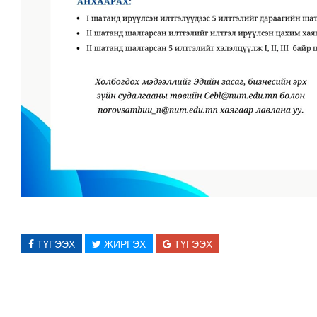
ТҮГЭЭХ
ЖИРГЭХ
ТҮГЭЭХ