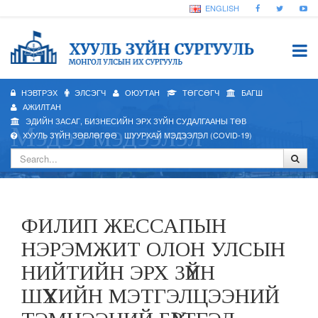
ENGLISH
НЭВТРЭХ
ЭЛСЭГЧ
ОЮУТАН
ТӨГСӨГЧ
БАГШ
АЖИЛТАН
ЭДИЙН ЗАСАГ, БИЗНЕСИЙН ЭРХ ЗҮЙН СУДАЛГААНЫ ТӨВ
Мэдээ мэдээлэл
ХУУЛЬ ЗҮЙН ЗӨВЛӨГӨӨ
ШУУРХАЙ МЭДЭЭЛЭЛ (COVID-19)
ФИЛИП ЖЕССАПЫН
НЭРЭМЖИТ ОЛОН УЛСЫН
НИЙТИЙН ЭРХ ЗҮЙН
ШҮҮХИЙН МЭТГЭЛЦЭЭНИЙ