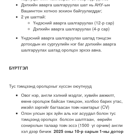
Дэлхийн аварга шалгаруулах шат нь АНУ-ын
Вашингтон хотноо зохион байгуулагддаг;
2 үе шаттай:
Үндэсний аварга шалгаруулах (12-р сар)
Дэлхийн аварга шалгаруулах (4-р сар)
Үндэсний аварга шалгаруулах шатад тэнцсэн
дотоодын их сургуулийн нэг баг дэлхийн аварга
шалгаруулах шатад оролцох эрхээ авна.
БҮРТГЭЛ
Тус тэмцээнд оролцохыг хүссэн оюутнууд
Овог нэр, англи хэлний мэдлэг, хувийн амжилт,
өмнө оролцож байсан тэмцээн, холбоо барих утас,
имэйл зэргийг багтаасан товч намтарыг (CV)
Олон улсын эрх зүйн аль нэг асуудал болон тус
тэмцээнд оролцох болсон шалтгаан, өөрийн
сонирхлын талаар товч эссэ (1500 үг орчим) англи
хэл дээр бичиж
2025 оны 10-р сарын 1-ны дотор