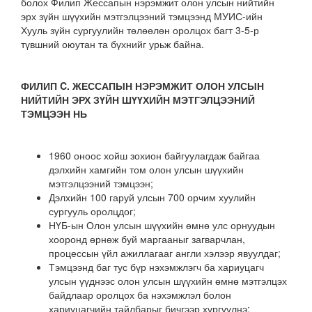
болох Филип Жессапын нэрэмжит олон улсын нийтийн
эрх зүйн шүүхийн мэтгэлцээний тэмцээнд МУИС-ийн
Хууль зүйн сургуулийн төлөөлөн оролцох багт 3-5-р
түвшний оюутан та бүхнийг урьж байна.
ФИЛИП C. ЖЕССАПЫН НЭРЭМЖИТ ОЛОН УЛСЫН
НИЙТИЙН ЭРХ ЗҮЙН ШҮҮХИЙН МЭТГЭЛЦЭЭНИЙ
ТЭМЦЭЭН
НЬ
1960 оноос хойш зохион байгуулагдаж байгаа
дэлхийн хамгийн том олон улсын шүүхийн
мэтгэлцээний тэмцээн;
Дэлхийн 100 гаруй улсын 700 орчим хуулийн
сургууль оролцдог;
НҮБ-ын Олон улсын шүүхийн өмнө улс орнуудын
хооронд өрнөж буй маргааныг загварчлан,
процессын үйл ажиллагааг англи хэлээр явуулдаг;
Тэмцээнд баг тус бүр нэхэмжлэгч ба хариуцагч
улсын үүднээс олон улсын шүүхийн өмнө мэтгэлцэх
байдлаар оролцох ба нэхэмжлэл болон
хариуцагчийн тайлбарыг бичгээр хүргүүлнэ;