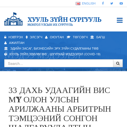
ENGLISH
НЭВТРЭХ
ЭЛСЭГЧ
ОЮУТАН
ТӨГСӨГЧ
БАГШ
АЖИЛТАН
ЭДИЙН ЗАСАГ, БИЗНЕСИЙН ЭРХ ЗҮЙН СУДАЛГААНЫ ТӨВ
Мэдээ мэдээлэл
ХУУЛЬ ЗҮЙН ЗӨВЛӨГӨӨ
ШУУРХАЙ МЭДЭЭЛЭЛ (COVID-19)
33 ДАХЬ УДААГИЙН ВИС
МҮҮТ ОЛОН УЛСЫН
АРИЛЖААНЫ АРБИТРЫН
ТЭМЦЭЭНИЙ СОНГОН