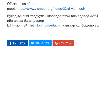
Official rules of the
moot:
https://www.vismoot.org/home/33rd-vis-moot/
Бусад зүйлийг тодруулах шаардлагатай тохиолдолд ХЭЗТ-
ийн ахлах багш, доктор
Б.Нинжинтэй
ninjin.b@num.edu.mn
хаягаар холбогдоно уу.
ТҮГЭЭХ
ЖИРГЭХ
ТҮГЭЭХ