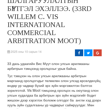
ШАЛГАРУУЛАЛТЫН
БҮРТГЭЛ ЭХЭЛЛЭЭ. (33RD
WILLEM C. VIS
INTERNATIONAL
COMMERCIAL
ARBITRATION MOOT)
2025 оны 10 сарын 14
33 дахь удаагийн Вис Мүүт олон улсын арилжааны
арбитрын тэмцээнд оролцохыг урьж байна.
Тус тэмцээн нь олон улсын арилжааны арбитрын
маргаанд оролцогчдыг төлөөлөн олон улсад өрсөлдөхүйц
өндөр ур чадвар бүхий эрх зүйн мэргэжилтэн бэлтгэх
зорилготой. Vis Moot тэмцээнд оролцох нь оюутанд олон
улсын худалдаа ба арбитрын эрх зүйн мэдлэгийг бодит
жишээн дээр хэрэглэх боломж олгодог ба англи хэд дээрх
хууль зүйн судалгааны ур чадварыг сайжруулдаг. Мөн