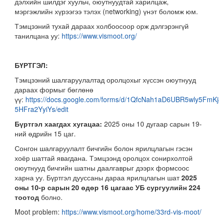
дэлхийн шилдэг хуульч, оюутнуудтай харилцаж,
мэргэжлийн хүрээгээ тэлэх (networking) үнэт боломж юм.
Тэмцээний тухай дараах холбоосоор орж дэлгэрэнгүй
танилцана уу:
https://www.vismoot.org/
БҮРТГЭЛ:
Тэмцээний шалгаруулалтад оролцохыг хүссэн оюутнууд
дараах формыг бөглөнө
үү:
https://docs.google.com/forms/d/1QfcNah1aD6UBR5wly5FmK
5HFra2YyiYs/edit
Бүртгэл хаагдах хугацаа:
2025 оны 10 дугаар сарын 19-
ний өдрийн 15 цаг.
Сонгон шалгаруулалт бичгийн болон ярилцлагын гэсэн
хоёр шаттай явагдана. Тэмцээнд оролцох сонирхолтой
оюутнууд бичгийн шатны даалгаврыг дээрх формсоос
харна уу. Бүртгэл дууссаны дараа ярилцлагын шат
2025
оны 10-р сарын 20 өдөр 16 цагаас УБ сургуулийн 224
тоотод
болно.
Moot problem:
https://www.vismoot.org/home/33rd-vis-moot/