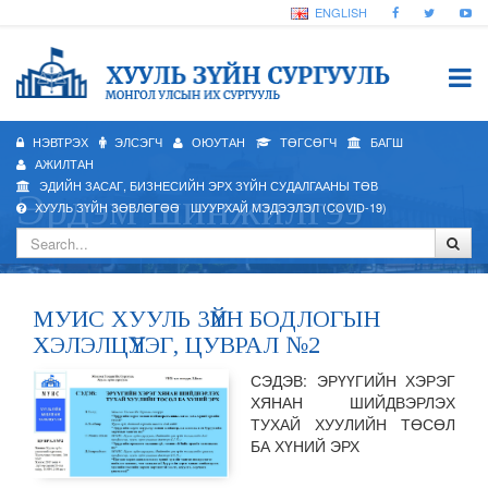
ENGLISH
НЭВТРЭХ
ЭЛСЭГЧ
ОЮУТАН
ТӨГСӨГЧ
БАГШ
АЖИЛТАН
ЭДИЙН ЗАСАГ, БИЗНЕСИЙН ЭРХ ЗҮЙН СУДАЛГААНЫ ТӨВ
Эрдэм шинжилгээ
ХУУЛЬ ЗҮЙН ЗӨВЛӨГӨӨ
ШУУРХАЙ МЭДЭЭЛЭЛ (COVID-19)
МУИС ХУУЛЬ ЗҮЙН БОДЛОГЫН
ХЭЛЭЛЦҮҮЛЭГ, ЦУВРАЛ №2
СЭДЭВ: ЭРҮҮГИЙН ХЭРЭГ
ХЯНАН ШИЙДВЭРЛЭХ
ТУХАЙ ХУУЛИЙН ТӨСӨЛ
БА ХҮНИЙ ЭРХ