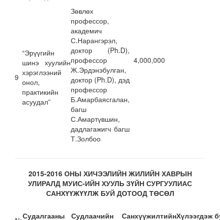
Зөвлөх
профессор,
академич
С.Нарангэрэл,
доктор (Ph.D),
“Эрүүгийн
профессор
4,000,000
шинэ хуулийн
Ж.Эрдэнэбулган,
хэрэглээний
9
доктор (Ph.D), дэд
онол,
профессор
практикийн
Б.Амарбаясгалан,
асуудал”
багш
С.Амартүвшин,
дадлагажигч багш
Т.Золбоо
2015-2016 ОНЫ ХИЧЭЭЛИЙН ЖИЛИЙН ХАВРЫН
УЛИРАЛД МУИС-ИЙН ХУУЛЬ ЗҮЙН СУРГУУЛИАС
САНХҮҮЖҮҮЛЖ БУЙ ДОТООД ТӨСӨЛ
Судалгааны
Судлаачийн
Санхүүжилтийн
Хүлээгдэж б