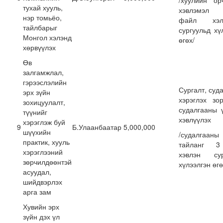
/хуулийн ор
тухай хууль,
хэвлэмэл 
нэр томьёо,
файл хэлб
тайлбарыг
сургуульд хү
Монгол хэлэнд
өгөх/
хөрвүүлэх
Өв
залгамжлал,
гэрээслэлийн
Сургалт, суд
эрх зүйн
хэрэглэх зо
зохицуулалт,
судалгааны 
түүнийг
хэвлүүлэх
хэрэглэж буй
9
Б.Улаанбаатар
5,000,000
шүүхийн
/судалгааны
практик, хууль
тайланг 3
хэрэглээний
хэвлэн сур
зөрчилдөөнтэй
хүлээлгэн өгө
асуудал,
шийдвэрлэх
арга зам
Хувийн эрх
зүйн дэх үл