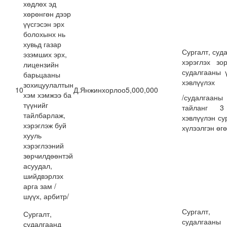
хөдлөх эд
хөрөнгөн дээр
үүсгэсэн эрх
болохынх нь
хувьд газар
Сургалт, суд
эзэмших эрх,
хэрэглэх зо
лицензийн
судалгааны 
барьцааны
хэвлүүлэх
зохицуулалтын
10
Д.Янжинхорлоо
5,000,000
хэм хэмжээ ба
/судалгааны
түүнийг
тайланг 3
тайлбарлаж,
хэвлүүлэн су
хэрэглэж буй
хүлээлгэн өгө
хууль
хэрэглээний
зөрчилдөөнтэй
асуудал,
шийдвэрлэх
арга зам /
шүүх, арбитр/
Сургалт,
Сургалт,
судалгааны
судалгаанд