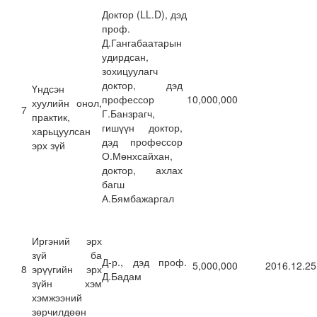
Доктор (LL.D), дэд
проф.
Д.Гангабаатарын
удирдсан,
зохицуулагч
доктор, дэд
Үндсэн
профессор
10,000,000
хуулийн онол,
7
Г.Банзрагч,
практик,
гишүүн доктор,
харьцуулсан
дэд профессор
эрх зүй
О.Мөнхсайхан,
доктор, ахлах
багш
А.Бямбажаргал
Иргэний эрх
зүй ба
Д-р., дэд проф.
5,000,000
2016.12.25
8
эрүүгийн эрх
Д.Бадам
зүйн хэм
хэмжээний
зөрчилдөөн