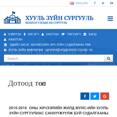
ENGLISH
НЭВТРЭХ
ЭЛСЭГЧ
ОЮУТАН
ТӨГСӨГЧ
БАГШ
АЖИЛТАН
ЭДИЙН ЗАСАГ, БИЗНЕСИЙН ЭРХ ЗҮЙН СУДАЛГААНЫ ТӨВ
Эрдэм шинжилгээ
ХУУЛЬ ЗҮЙН ЗӨВЛӨГӨӨ
ШУУРХАЙ МЭДЭЭЛЭЛ (COVID-19)
Дотоод төсөл
2015-2016 ОНЫ ХИЧЭЭЛИЙН ЖИЛД МУИС-ИЙН ХУУЛЬ
ЗҮЙН СУРГУУЛИАС САНХҮҮЖҮҮЛЖ БУЙ СУДАЛГААНЫ