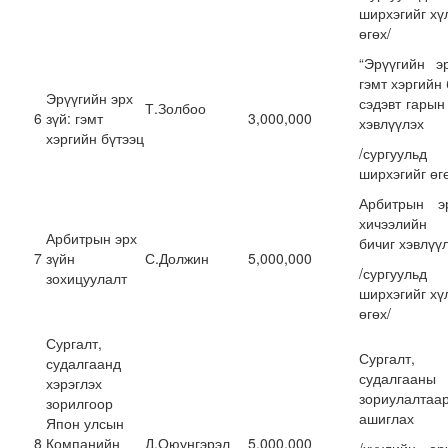
ширхэгийг хү
өгөх/
“Эрүүгийн э
гэмт хэргийн 
Эрүүгийн эрх
сэдэвт гарын
Т.Золбоо
6
зүй: гэмт
3,000,000
хэвлүүлэх
хэргийн бүтээц
/сургуул
ширхэгийг өг
Арбитрын э
хичээлийн
Арбитрын эрх
бичиг хэвлүү
7
зүйн
С.Должин
5,000,000
/сургуул
зохицуулалт
ширхэгийг хү
өгөх/
Сургалт,
Сургалт,
судалгаанд
судалгааны
хэрэглэх
зориулалтаа
зорилгоор
ашиглах
Япон улсын
8
Компанийн
Д.Оюунгэрэл
5,000,000