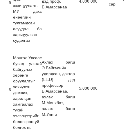
дэд проф.
4,000,000
5
сар
зохицуулалт:
Б.Амарсанаа
МУ дахь
өнөөгийн
тулгамдсан
асуудал ба
харьцуулсан
судалгаа
Монгол Улсаас
Ахлах багш
бусад улстай
Э.Байгалийн
байгуулах
удирдсан, доктор
хөрөнгө
(LL.D), дэд
оруулалтыг
профессор
хөхиүлэн
5,000,000
6
Б.Амарсанаа,
дэмжих,
ахлах багш
харилцан
М.Мөнхбат,
хамгаалах
ахлах багш
тухай
М.Уянга
хэлэлцээрийг
боловсронгуй
болгох нь