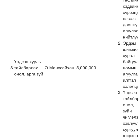
сэдвий
хүрээн
нэгээс
доошгү
өгүүлэ
нийтлү
Эрдэм
шинжил
хурал 
Үндсэн хууль
байгуу
3
тайлбарлах
О.Мөнхсайхан
5,000,000
номын 
онол, арга зүй
агуулг
илтгэл
хэлэлц
Үндсэн
тайлба
онол,
зүйн
чиглэл
хэвлү
сургуу
ширхэг