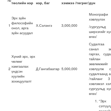
№
төслийн нэр
нэр, баг
хэмжээ
/
төгрөг
/
дүн
Монографи
Эрх зүйн
хэвлүүлэх
философийн
1
Х.Сэлэнгэ
3,000,000
/сургуул
онол, арга
ширхэгийг хү
зүйн асуудал
өгөх/
Судалгаа 
санал зө
гаргах, суд
Хүний эрх, эрх
тайлан 
чөлөөг
зөвлөмжийг
хамгаалах
2
Д.Гангабаатар
5,000,000
хэвлүүлж су
үндсэн
судалгаанд 
хуулийн
/тайланг 
зохицуулалт
хэвлэмэл хэ
сургуульд хү
өгөх/
“Эрх
сэтгүүл
төслий