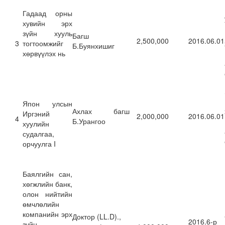
Гадаад орны
хувийн эрх
зүйн хууль
Багш
2,500,000
2016.06.01
3
тогтоомжийг
Б.Буянхишиг
хөрвүүлэх нь
Япон улсын
Ахлах багш
Иргэний
2,000,000
2016.06.01
4
Б.Урангоо
хуулийн
судалгаа,
орчуулга I
Баялгийн сан,
хөгжлийн банк,
олон нийтийн
өмчлөлийн
компанийн эрх
Доктор (LL.D).,
2016.6-р
зүйн