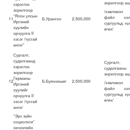
зорилгоор аш
хэрэглэх
зорилгоор
/хэвлэмэл
“Япон улсын
файл хэлб
11
Б.Урангоо
2,500,000
Иргэний
сургуульд хү
хуулийн
өгөх/
орчуулга II
хэсэг /тусгай
анги/”
Сургалт,
судалгаанд
Сургалт,
хэрэглэх
судалгааны
зорилгоор
зорилгоор аш
Германы
12
Б.Буянхишиг
2,500,000
/хэвлэмэл
Иргэний
файл хэлб
хуулийг
сургуульд хү
орчуулга II
өгөх/
хэсэг /тусгай
анги/
“Эрх зүйн
социологи”
хичээлийн