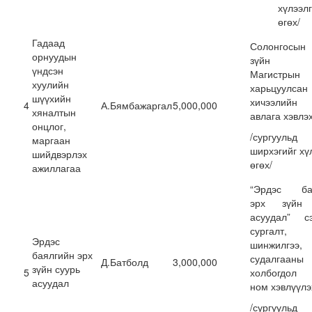
хүлээл
өгөх/
Гадаад
Солонгосы
орнуудын
зүйн б
үндсэн
Магистрын
хуулийн
харьцуулсан
шүүхийн
хичээлийн
4
А.Бямбажаргал
5,000,000
хяналтын
авлага хэвлэ
онцлог,
/сургуул
маргаан
ширхэгийг хү
шийдвэрлэх
өгөх/
ажиллагаа
“Эрдэс ба
эрх зүйн 
асуудал” сэ
сургалт, 
Эрдэс
шинжилгээ,
баялгийн эрх
судалгаа
Д.Батболд
3,000,000
зүйн суурь
5
холбогдол
асуудал
ном хэвлүүлэ
/сургуул