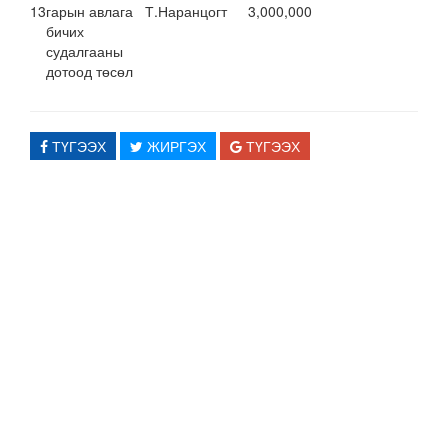
13
гарын авлага
Т.Наранцогт
3,000,000
бичих
судалгааны
дотоод төсөл
ТҮГЭЭХ
ЖИРГЭХ
ТҮГЭЭХ