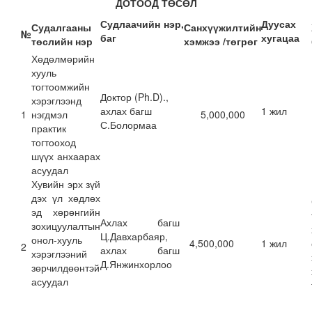
Д
ОТООД
ТӨС
Ө
Л
Судлаачийн нэр,
Дуусах
Судалгааны
Санхүүжилтийн
№
баг
хугацаа
төслийн нэр
хэмжээ
/
төгрөг
Хөдөлмөрийн
хууль
тогтоомжийн
Доктор (Ph.D).,
хэрэглээнд
ахлах багш
1 жил
1
нэгдмэл
5,000,000
С.Болормаа
практик
тогтооход
шүүх анхаарах
асуудал
Хувийн эрх зүй
дэх үл хөдлөх
эд хөрөнгийн
Ахлах багш
зохицуулалтын
Ц.Давхарбаяр,
онол-хууль
4,500,000
1 жил
2
ахлах багш
хэрэглээний
Д.Янжинхорлоо
зөрчилдөөнтэй
асуудал