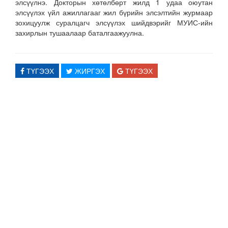
элсүүлнэ. Докторын хөтөлбөрт жилд 1 удаа оюутан
элсүүлэх үйл ажиллагааг жил бүрийн элсэлтийн журмаар
зохицуулж суралцагч элсүүлэх шийдвэрийг МУИС-ийн
захирлын тушаалаар баталгаажуулна.
ТҮГЭЭХ
ЖИРГЭХ
ТҮГЭЭХ