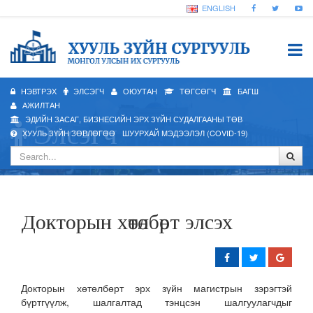
ENGLISH
НЭВТРЭХ
ЭЛСЭГЧ
ОЮУТАН
ТӨГСӨГЧ
БАГШ
АЖИЛТАН
ЭДИЙН ЗАСАГ, БИЗНЕСИЙН ЭРХ ЗҮЙН СУДАЛГААНЫ ТӨВ
Элсэгч
ХУУЛЬ ЗҮЙН ЗӨВЛӨГӨӨ
ШУУРХАЙ МЭДЭЭЛЭЛ (COVID-19)
Докторын хөтөлбөрт элсэх
Докторын хөтөлбөрт эрх зүйн магистрын зэрэгтэй
бүртгүүлж, шалгалтад тэнцсэн шалгуулагчдыг