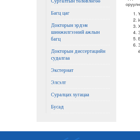
Сургалтын төлөвлөгөө
оруулн
Багц цаг
Докторын эрдэм
шинжилгээний ажлын
багц
Докторын диссертацийн
судалгаа
Экстернат
Элсэлт
Суралцах хугацаа
Бусад