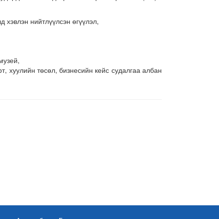
д хэвлэн нийтлүүлсэн өгүүлэл,
музей,
т, хуулийн төсөл, бизнесийн кейс судалгаа албан