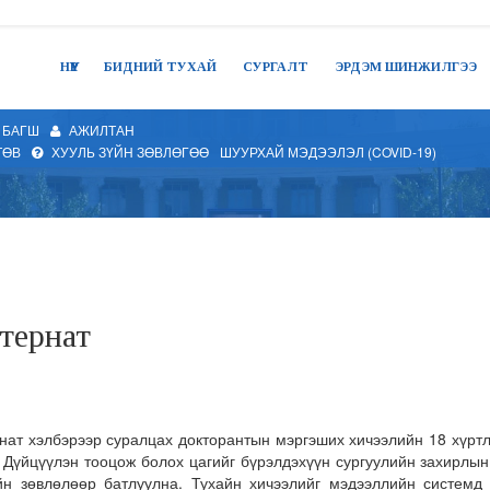
НҮҮР
БИДНИЙ ТУХАЙ
СУРГАЛТ
ЭРДЭМ ШИНЖИЛГЭЭ
БАГШ
АЖИЛТАН
ТӨВ
ХУУЛЬ ЗҮЙН ЗӨВЛӨГӨӨ
ШУУРХАЙ МЭДЭЭЛЭЛ (COVID-19)
тернат
нат хэлбэрээр суралцах докторантын мэргэших хичээлийн 18 хүртл
 Дүйцүүлэн тооцож болох цагийг бүрэлдэхүүн сургуулийн захирлын
н зөвлөлөөр батлуулна. Тухайн хичээлийг мэдээллийн системд 