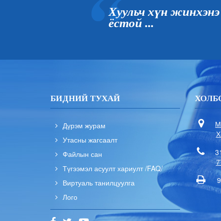
Хуульч хүн жинхэнэ
ёстой ...
БИДНИЙ ТУХАЙ
ХОЛБ
М
Дүрэм журам
Х
Утасны жагсаалт
3
Файлын сан
7
Түгээмэл асуулт хариулт /FAQ/
9
Виртуаль танилцуулга
Лого