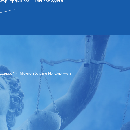
ар, Ардын багш, Гавьяат хуульч
гудамж 17, Монгол Улсын Их Сургууль,