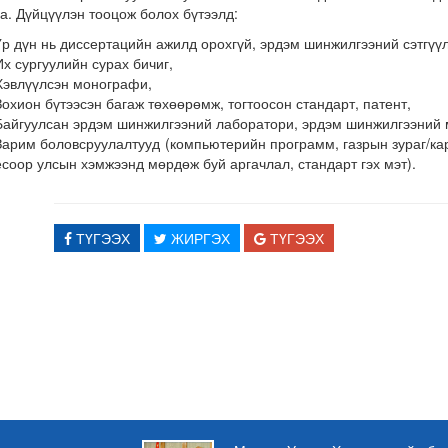
а. Дүйцүүлэн тооцож болох бүтээлд:
Үр дүн нь диссертацийн ажилд орохгүй, эрдэм шинжилгээний сэтгүүл
Их сургуулийн сурах бичиг,
Хэвлүүлсэн монографи,
Зохион бүтээсэн багаж төхөөрөмж, тогтоосон стандарт, патент,
Байгуулсан эрдэм шинжилгээний лаборатори, эрдэм шинжилгээний 
Зарим боловсруулалтууд (компьютерийн программ, газрын зураг/кар
ёсоор улсын хэмжээнд мөрдөж буй аргачлал, стандарт гэх мэт).
ТҮГЭЭХ
ЖИРГЭХ
ТҮГЭЭХ