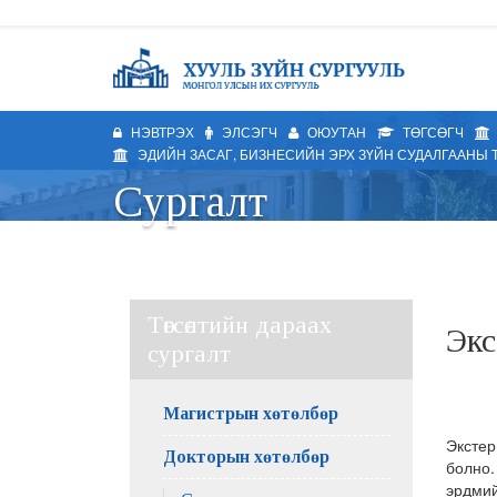
НЭВТРЭХ
ЭЛСЭГЧ
ОЮУТАН
ТӨГСӨГЧ
ЭДИЙН ЗАСАГ, БИЗНЕСИЙН ЭРХ ЗҮЙН СУДАЛГААНЫ 
Сургалт
Төгсөлтийн дараах
Экс
сургалт
Магистрын хөтөлбөр
Экстер
Докторын хөтөлбөр
болно.
эрдмий