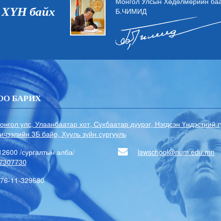
Монгол Улсын Хөдөлмөрийн баат
 ХҮН байх
Б.ЧИМИД
ОО БАРИХ
онгол улс, Улаанбаатар хот, Сүхбаатар дүүрэг, Нэгдсэн Үндэстний 
ичээлийн 3Б байр, Хууль зүйн сургууль
12600 /сургалтын алба/
lawschool@num.edu.mn
7307730
76-11-329680