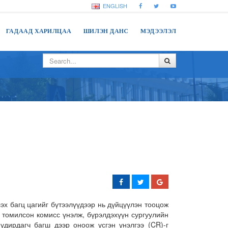
ENGLISH
ГАДААД ХАРИЛЦАА
ШИЛЭН ДАНС
МЭДЭЭЛЭЛ
эх багц цагийг бүтээлүүдээр нь дүйцүүлэн тооцож
 томилсон комисс үнэлж, бүрэлдэхүүн сургуулийн
удирдагч багш дээр оноож үсгэн үнэлгээ (CR)-г