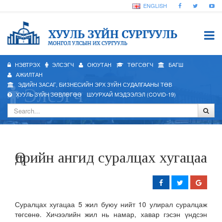
ENGLISH
НЭВТРЭХ
ЭЛСЭГЧ
ОЮУТАН
ТӨГСӨГЧ
БАГШ
АЖИЛТАН
ЭДИЙН ЗАСАГ, БИЗНЕСИЙН ЭРХ ЗҮЙН СУДАЛГААНЫ ТӨВ
Элсэгч
ХУУЛЬ ЗҮЙН ЗӨВЛӨГӨӨ
ШУУРХАЙ МЭДЭЭЛЭЛ (COVID-19)
Өдрийн ангид суралцах хугацаа
Суралцах хугацаа 5 жил буюу нийт 10 улирал суралцаж
төгсөнө. Хичээлийн жил нь намар, хавар гэсэн үндсэн