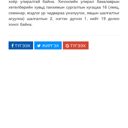
хоёр улиралтай байна. Хичээлийн улирал бакалаврын
хөтөлбөрийн хувьд танхимын сургалтын хугацаа 16 (лекц,
семинар, мэдлэг ур чадвараа үнэлүүлэх, явцын шалгалтыг
агуулна) шалгалтын 2, нэгтэн дүгнэх 1, нийт 19 долоо
хоног байна.
ТҮГЭЭХ
ЖИРГЭХ
ТҮГЭЭХ