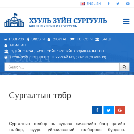
ENGLISH
НЭВТРЭХ
ЭЛСЭГЧ
ОЮУТАН
ТӨГСӨГЧ
БАГШ
АЖИЛТАН
ЭДИЙН ЗАСАГ, БИЗНЕСИЙН ЭРХ ЗҮЙН СУДАЛГААНЫ ТӨВ
Элсэгч
ХУУЛЬ ЗҮЙН ЗӨВЛӨГӨӨ
ШУУРХАЙ МЭДЭЭЛЭЛ (COVID-19)
Сургалтын төлбөр
Сургалтын төлбөр нь судлах хичээлийн багц цагийн
төлбөр, суурь үйлчилгээний төлбөрөөс бүрдэнэ.