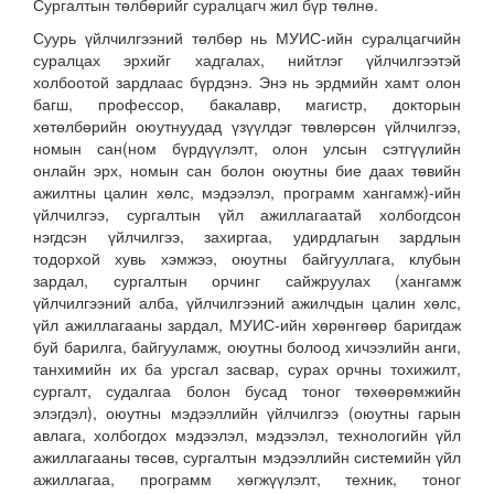
Сургалтын төлбөрийг суралцагч жил бүр төлнө.
Суурь үйлчилгээний төлбөр нь МУИС-ийн суралцагчийн
суралцах эрхийг хадгалах, нийтлэг үйлчилгээтэй
холбоотой зардлаас бүрдэнэ. Энэ нь эрдмийн хамт олон
багш, профессор, бакалавр, магистр, докторын
хөтөлбөрийн оюутнуудад үзүүлдэг төвлөрсөн үйлчилгээ,
номын сан(ном бүрдүүлэлт, олон улсын сэтгүүлийн
онлайн эрх, номын сан болон оюутны бие даах төвийн
ажилтны цалин хөлс, мэдээлэл, программ хангамж)-ийн
үйлчилгээ, сургалтын үйл ажиллагаатай холбогдсон
нэгдсэн үйлчилгээ, захиргаа, удирдлагын зардлын
тодорхой хувь хэмжээ, оюутны байгууллага, клубын
зардал, сургалтын орчинг сайжруулах (хангамж
үйлчилгээний алба, үйлчилгээний ажилчдын цалин хөлс,
үйл ажиллагааны зардал, МУИС-ийн хөрөнгөөр баригдаж
буй барилга, байгууламж, оюутны болоод хичээлийн анги,
танхимийн их ба урсгал засвар, сурах орчны тохижилт,
сургалт, судалгаа болон бусад тоног төхөөрөмжийн
элэгдэл), оюутны мэдээллийн үйлчилгээ (оюутны гарын
авлага, холбогдох мэдээлэл, мэдээлэл, технологийн үйл
ажиллагааны төсөв, сургалтын мэдээллийн системийн үйл
ажиллагаа, программ хөгжүүлэлт, техник, тоног