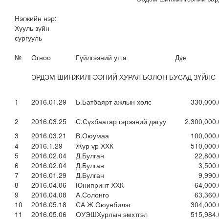
Нэгжийн нэр:
Хууль зүйн
сургууль
№
Огноо
Гүйлгээний утга
Дүн
ЭРДЭМ ШИНЖИЛГЭЭНИЙ ХУРАЛ БОЛОН БУСАД ЗҮЙЛС
1
2016.01.29
Б.Батбаярт ажлын хөлс
330,000.
2
2016.03.25
С.Сүхбаатар гэрээний дагуу
2,300,000
3
2016.03.21
В.Оюумаа
100,000.
4
2016.1.29
Жүр үр ХХК
510,000.
5
2016.02.04
Д.Булган
22,800.
6
2016.02.04
Д.Булган
3,500.
7
2016.01.29
Д.Булган
9,990.
8
2016.04.06
Юнипринт ХХК
64,000.
9
2016.04.08
А.Солонго
63,360.
10
2016.05.18
СА Ж.Оюунбилэг
304,000.
11
2016.05.06
ОУЭШХурлын эмхтгэл
515,984.