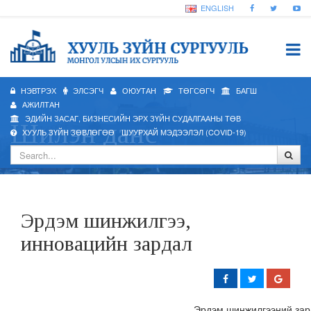
ENGLISH
НЭВТРЭХ
ЭЛСЭГЧ
ОЮУТАН
ТӨГСӨГЧ
БАГШ
АЖИЛТАН
ЭДИЙН ЗАСАГ, БИЗНЕСИЙН ЭРХ ЗҮЙН СУДАЛГААНЫ ТӨВ
Шилэн данс
ХУУЛЬ ЗҮЙН ЗӨВЛӨГӨӨ
ШУУРХАЙ МЭДЭЭЛЭЛ (COVID-19)
Эрдэм шинжилгээ,
инновацийн зардал
Эрдэм шинжилгээний зард