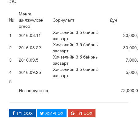
###
Мөнгө
№
шилжүүлсэн
Зориулалт
Дүн
огноо
Хичээлийн 3 б байрны
1
2016.08.11
30,000,0
засварт
Хичээлийн 3 б байрны
2
2016.08.22
30,000,0
засварт
Хичээлийн 3 б байрны
3
2016.09.5
7,000,0
засварт
Хичээлийн 3 б байрны
4
2016.09.25
5,000,0
засварт
5
Өссөн дүнгээр
72,000,0
ТҮГЭЭХ
ЖИРГЭХ
ТҮГЭЭХ