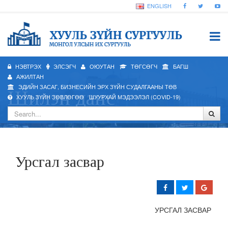
ENGLISH
НЭВТРЭХ
ЭЛСЭГЧ
ОЮУТАН
ТӨГСӨГЧ
БАГШ
АЖИЛТАН
ЭДИЙН ЗАСАГ, БИЗНЕСИЙН ЭРХ ЗҮЙН СУДАЛГААНЫ ТӨВ
Шилэн данс
ХУУЛЬ ЗҮЙН ЗӨВЛӨГӨӨ
ШУУРХАЙ МЭДЭЭЛЭЛ (COVID-19)
Урсгал засвар
УРСГАЛ ЗАСВАР