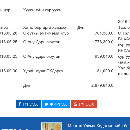
н нэр:
Хууль зүйн сургууль
2016 
гноо
Хөтөлбөр арга хэмжээ
Дүн
Тайл
016.03.28
Оюутны эмтимеми клуб
761,300.0
О.Тэл
БНХАУ
016.05.25
О.Ану-Дарь оюутан
778,300.0
сургу
БНХАУ
016.05.25
О.Ану-Дарь оюутан
959,040.0
су
/зам х
Хөл б
016.09.30
Үүрийнтуяа ОХДарга
181,000.0
шалга
Дүн
2,679,640.0
ТҮГЭЭХ
ЖИРГЭХ
ТҮГЭЭХ
Монгол Улсын Хөдөлмөрийн баат