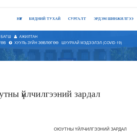
НҮҮР
БИДНИЙ ТУХАЙ
СУРГАЛТ
ЭРДЭМ ШИНЖИЛГЭЭ
БАГШ
АЖИЛТАН
ТӨВ
ХУУЛЬ ЗҮЙН ЗӨВЛӨГӨӨ
ШУУРХАЙ МЭДЭЭЛЭЛ (COVID-19)
тны үйлчилгээний зардал
ОЮУТНЫ ҮЙЛЧИЛГЭЭНИЙ ЗАРДАЛ