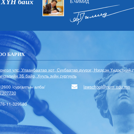
 ХҮН байх
Б.ЧИМИД
ОО БАРИХ
онгол улс, Улаанбаатар хот, Сүхбаатар дүүрэг, Нэгдсэн Үндэстний 
ичээлийн 3Б байр, Хууль зүйн сургууль
12600 /сургалтын алба/
lawschool@num.edu.mn
7307730
76-11-329680