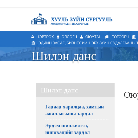
НЭВТРЭХ
ЭЛСЭГЧ
ОЮУТАН
ТӨГСӨГЧ
ЭДИЙН ЗАСАГ, БИЗНЕСИЙН ЭРХ ЗҮЙН СУДАЛГААНЫ 
Шилэн данс
Шилэн данс
Оюу
Гадаад харилцаа, хамтын
ажиллагааны зардал
Эрдэм шинжилгээ,
инновацийн зардал