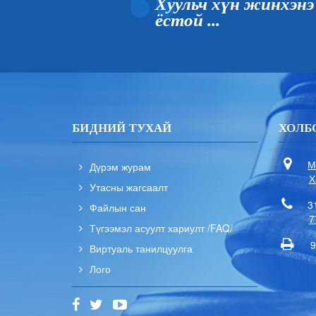
Хуульч хүн жинхэнэ
ёстой ...
БИДНИЙ ТУХАЙ
ХОЛБ
М
Дүрэм журам
Х
Утасны жагсаалт
3
Файлын сан
7
Түгээмэл асуулт хариулт /FAQ/
9
Виртуаль танилцуулга
Лого