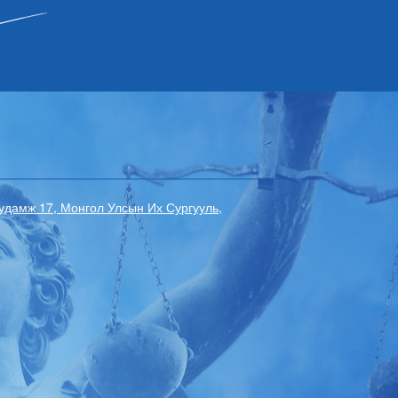
гудамж 17, Монгол Улсын Их Сургууль,