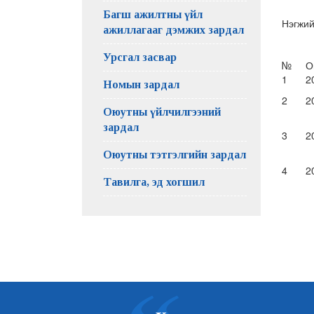
Багш ажилтны үйл
Нэгжий
ажиллагааг дэмжих зардал
Урсгал засвар
№
О
1
2
Номын зардал
2
2
Оюутны үйлчилгээний
зардал
3
2
Оюутны тэтгэлгийн зардал
4
2
Тавилга, эд хогшил