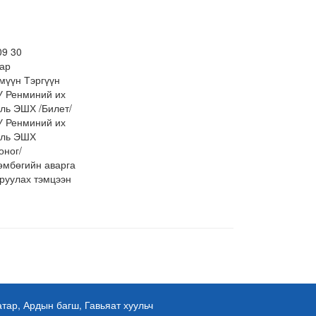
09 30
бар
мүүн Тэргүүн
 Ренминий их
уль ЭШХ /Билет/
 Ренминий их
ргууль ЭШХ
оног/
өмбөгийн аварга
руулах тэмцээн
ар, Ардын багш, Гавьяат хуульч